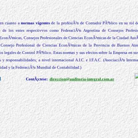
 en cuanto a
normas vigentes
de la profesiÃ³n de Contador PÃºblico en su rol d
 de los entes respectivvos como FederaciÃ³n Argentina de Consejos Profesi
 EconÃ³micas, Consejos Profesionales de Ciencias EconÃ³micas de la Ciudad Aut
 Consejo Profesional de Ciencias EconÃ³micas de la Provincia de Buenos Aire
s legales de Control PÃºblico. Estas normas y sus efectos sobre la Empresa en sus
s y responsabilidades; a nivel internacional A.I.C. e I.F.A.C. (AsociaciÃ³n Intern
idad y la FederaciÃ³n Mundial de Contabilidad.)
ContÃ¡ctese:
direccion@auditoria-integral.com.ar