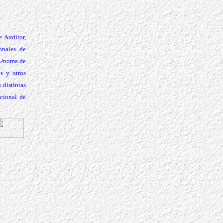
e Auditor,
onales de
Ã³noma de
s y otros
 distintas
acional de