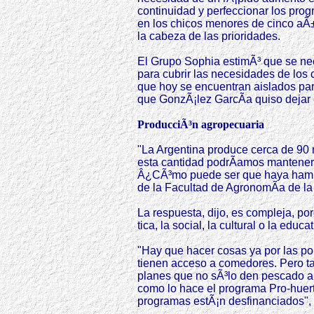
continuidad y perfeccionar los prog
en los chicos menores de cinco aÃ±
la cabeza de las prioridades.
El Grupo Sophia estimÃ³ que se nec
para cubrir las necesidades de los 
que hoy se encuentran aislados par
que GonzÃ¡lez GarcÃ­a quiso dejar 
ProducciÃ³n agropecuaria
"La Argentina produce cerca de 90
esta cantidad podrÃ­amos mantener 
Â¿CÃ³mo puede ser que haya hambr
de la Facultad de AgronomÃ­a de l
La respuesta, dijo, es compleja, po
tica, la social, la cultural o la educat
"Hay que hacer cosas ya por las po
tienen acceso a comedores. Pero t
planes que no sÃ³lo den pescado a 
como lo hace el programa Pro-huer
programas estÃ¡n desfinanciados", 