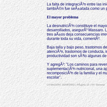
La falta de integraciÃ³n entre las in
tambiÃ©n fue seÃ±alada como un pr
El mayor problema
La desnutriciÃ³n constituye el may
desarrollados, asegurÃ³ Massaro. L
tres aÃ±os deja consecuencias irre
durante toda su vida, comentÃ³.
Baja talla y bajo peso, trastornos d
atenciÃ³n, trastornos de conducta, i
productividad son sÃ³lo algunas de 
Y agregÃ³: "Los caminos para rever
suplementaciÃ³n nutricional, una ap
recomposiciÃ³n de la familia y el m
escolar".
LA NACION | 16/08/2002 | PÃ¡gina 15 | Inf. General