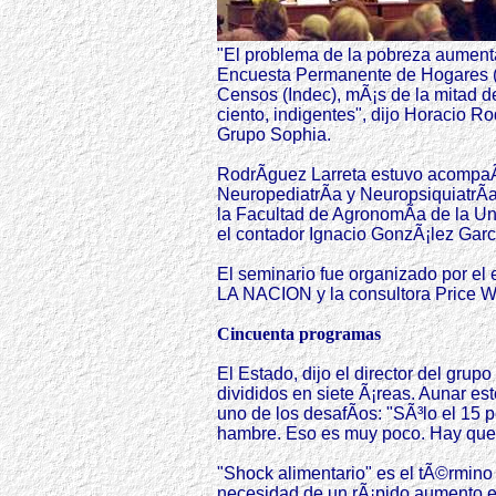
"El problema de la pobreza aument
Encuesta Permanente de Hogares (EP
Censos (Indec), mÃ¡s de la mitad d
ciento, indigentes", dijo Horacio R
Grupo Sophia.
RodrÃ­guez Larreta estuvo acompaÃ
NeuropediatrÃ­a y NeuropsiquiatrÃ­a
la Facultad de AgronomÃ­a de la Un
el contador Ignacio GonzÃ¡lez Garc
El seminario fue organizado por el 
LA NACION y la consultora Price 
Cincuenta programas
El Estado, dijo el director del gru
divididos en siete Ã¡reas. Aunar e
uno de los desafÃ­os: "SÃ³lo el 15 po
hambre. Eso es muy poco. Hay que 
"Shock alimentario" es el tÃ©rmino 
necesidad de un rÃ¡pido aumento en